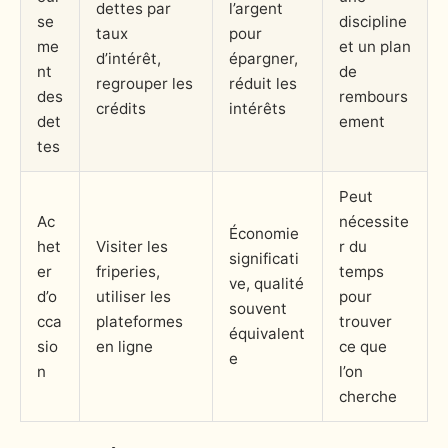
dettes par
l’argent
se
discipline
taux
pour
me
et un plan
d’intérêt,
épargner,
nt
de
regrouper les
réduit les
des
rembours
crédits
intérêts
det
ement
tes
Peut
Ac
nécessite
Économie
het
Visiter les
r du
significati
er
friperies,
temps
ve, qualité
d’o
utiliser les
pour
souvent
cca
plateformes
trouver
équivalent
sio
en ligne
ce que
e
n
l’on
cherche