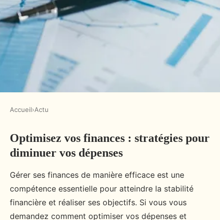
Accueil
›
Actu
ACTU
Optimisez vos finances : stratégies pour
Optimisez vos finances :
diminuer vos dépenses
stratégies pour diminuer vos
dépenses
Gérer ses finances de manière efficace est une
compétence essentielle pour atteindre la stabilité
admin
•
4 mars 2025
•
7 min de lecture
financière et réaliser ses objectifs. Si vous vous
demandez comment optimiser vos dépenses et