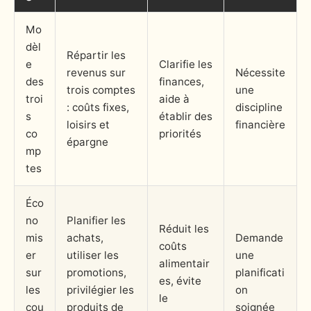
Mo
dèl
Répartir les
e
Clarifie les
revenus sur
Nécessite
des
finances,
trois comptes
une
troi
aide à
: coûts fixes,
discipline
s
établir des
loisirs et
financière
co
priorités
épargne
mp
tes
Éco
no
Planifier les
Réduit les
mis
achats,
Demande
coûts
er
utiliser les
une
alimentair
sur
promotions,
planificati
es, évite
les
privilégier les
on
le
cou
produits de
soignée