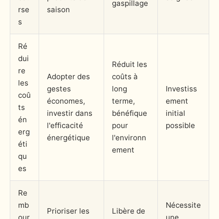
gaspillage
rse
saison
s
Ré
dui
Réduit les
re
Adopter des
coûts à
les
gestes
long
Investiss
coû
économes,
terme,
ement
ts
investir dans
bénéfique
initial
én
l'efficacité
pour
possible
erg
énergétique
l'environn
éti
ement
qu
es
Re
mb
Nécessite
Prioriser les
Libère de
our
une