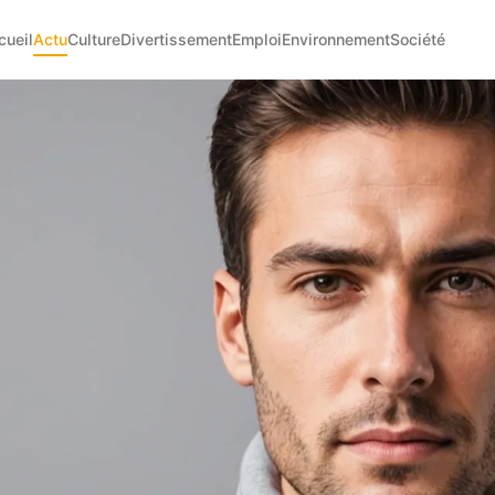
cueil
Actu
Culture
Divertissement
Emploi
Environnement
Société