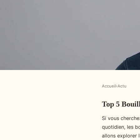
Accueil
›
Actu
ACTU
Top 5 Bouil
Top 5 bouillottes ce
Si vous cherche
: confort et détente
quotidien, les b
allons explorer 