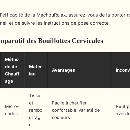
l'efficacité de la MachouRelax, assurez-vous de la porter 
il et de suivre les instructions de pose correcte.
paratif des Bouillottes Cervicales
Métho
de de
Matér
Avantages
Inconv
Chauff
iau
age
Tissu
et
Facile à chauffer,
Micro-
Peut p
rembo
confortable, variété de
ondes
avec l
urrag
couleurs
e