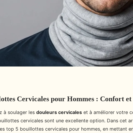
lottes Cervicales pour Hommes : Confort et
rvicales pour hommes
z à soulager les
douleurs cervicales
et à améliorer votre c
ouillottes cervicales sont une excellente option. Dans cet ar
les top 5 bouillottes cervicales pour hommes, en mettant en