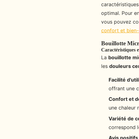
admin
•
4 mars 2025
•
6 min de lecture
caractéristique
optimal. Pour en
vous pouvez con
confort et bien-
Bouillotte Mi
Caractéristiques 
La
bouillotte m
les
douleurs ce
Facilité d'uti
offrant une 
Confort et d
une chaleur r
Variété de c
correspond l
Avis positifs