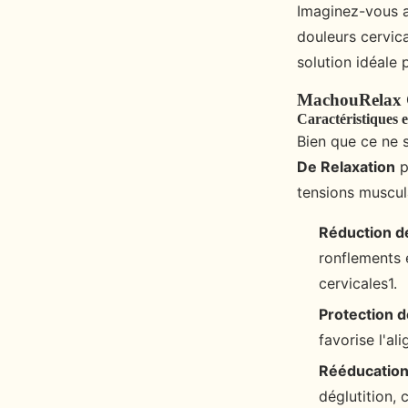
Imaginez-vous as
douleurs cervic
solution idéale 
MachouRelax G
Caractéristiques 
Bien que ce ne s
De Relaxation
p
tensions muscul
Réduction d
ronflements 
cervicales1.
Protection 
favorise l'al
Rééducation 
déglutition, 