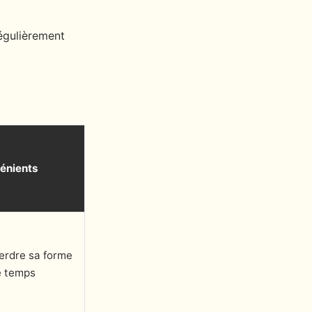
régulièrement
énients
erdre sa forme
e temps