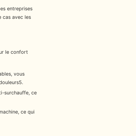
des entreprises
e cas avec les
r le confort
ables, vous
douleurs5.
i-surchauffe, ce
 machine, ce qui