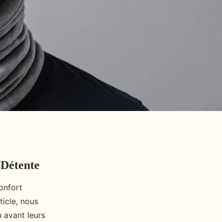
 Détente
onfort
ticle, nous
 avant leurs