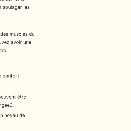
r soulager les
c des muscles du
uvez avoir une
dre.
e confort
peuvent être
ongée3.
en noyau de