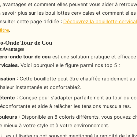
s, avantages et comment elles peuvent vous aider à retrouv
 savoir plus sur les bouillottes cervicales et comment elles
sulter cette page dédiée :
Découvrez la bouillotte cervic
être
.
cro-Onde Tour de Cou
et Avantages
icro-onde tour de cou
est une solution pratique et efficac
rvicales
. Voici pourquoi elle figure parmi nos top 5 :
lisation
: Cette bouillotte peut être chauffée rapidement au
chaleur instantanée et confortable2.
étente
: Conçue pour s'adapter parfaitement au tour du cou
éconfortante et aide à relâcher les tensions musculaires.
ouleurs
: Disponible en 8 coloris différents, vous pouvez cho
e mieux à votre style et à votre environnement.
: Les utilisateurs ont souvent mentionné la rapidité de la liv