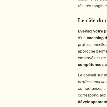
admin
•
6 janvier 2025
•
5 min de lecture
réalités tangible
Le rôle du c
Éveillez votre p
d'un
coaching d
professionnelles
approche permet 
employés et de 
compétences
e
Le conseil sur 
professionnelle
compétences clé
correspond aux o
développement d