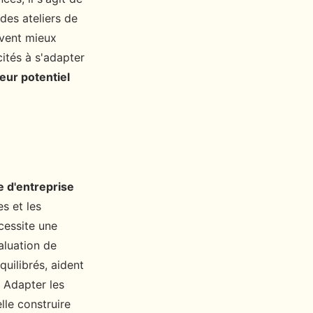
des ateliers de
uvent mieux
cités à s'adapter
leur potentiel
e d'entreprise
s et les
cessite une
valuation de
uilibrés, aident
. Adapter les
lle construire