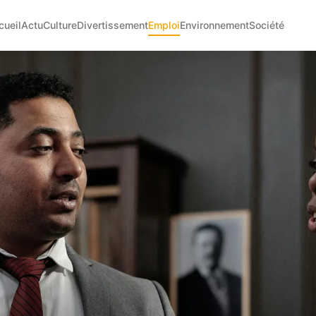
cueil
Actu
Culture
Divertissement
Emploi
Environnement
Société