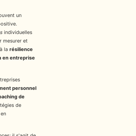
ouvent un
ositive.
es
individuelles
 mesurer et
 à la
résilience
n en entreprise
ntreprises
ment personnel
oaching de
atégies de
 en
es; il s'agit de