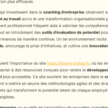
on plus efficaces.
qui investissent dans le
coaching d'entreprise
observent s
 au travail
accru et une transformation organisationnelle p
nt professionnel fréquent aide à
valoriser les compétenc
tout en introduisant des
outils d'évaluation de potentiel
pour
formances de manière continue. Un tel environnement incite
le
, encourage la prise d'initiatives, et cultive une
innovatio
rvient l'importance du site
https://louvre-boites.fr/
, où les e
ecter à des ressources conçues pour rendre le
développe
l
plus accessible. Ce site soutient les entreprises dans le
c
ant à mettre en œuvre des méthodologies agiles et des str
ents qui transforment le potentiel latent de chaque employé
ngibles.
ntreprise
va au-delà de l'acquisition de nouvelles compétenc