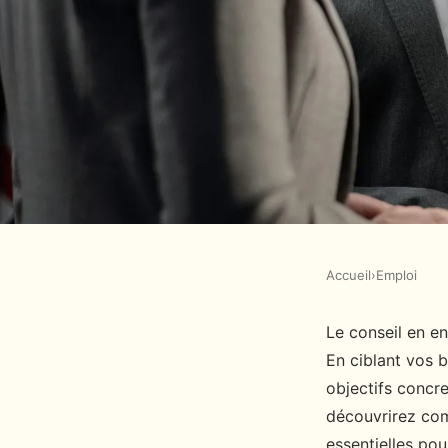
Accueil
›
Emploi
EMPLOI
Éveillez votre potenti
Le conseil en en
En ciblant vos b
entreprise adapté
objectifs concre
découvrirez com
essentielles pou