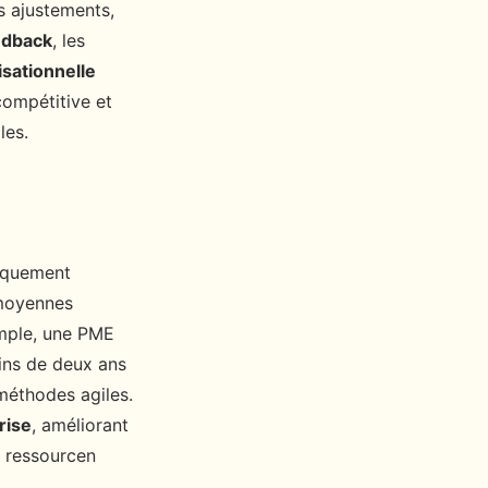
es ajustements,
edback
, les
isationnelle
compétitive et
les.
iquement
 moyennes
mple, une PME
oins de deux ans
méthodes agiles.
rise
, améliorant
a ressourcen