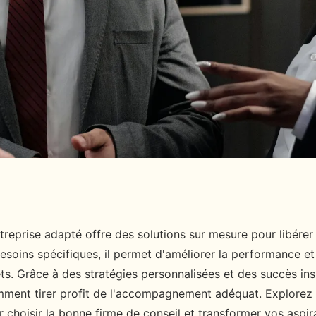
el avec le conseil en
treprise adapté offre des solutions sur mesure pour libérer 
esoins spécifiques, il permet d'améliorer la performance et
ts. Grâce à des stratégies personnalisées et des succès ins
ment tirer profit de l'accompagnement adéquat. Explorez 
r choisir la bonne firme de conseil et transformer vos aspir