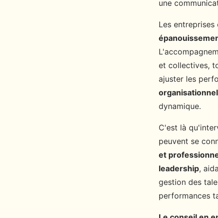
une communicati
Les entreprises 
épanouissement
L'accompagneme
et collectives, 
ajuster les per
organisationnel
dynamique.
C'est là qu'inte
peuvent se conn
et professionne
leadership
, aid
gestion des tal
performances ta
Le conseil en e