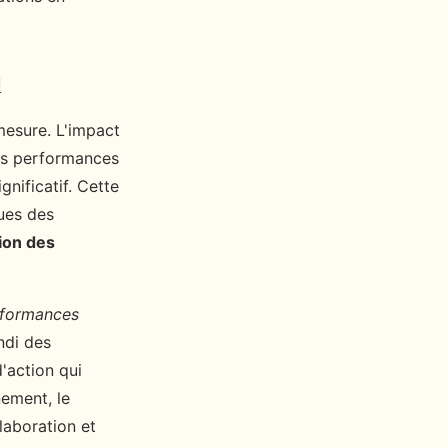
l
esure. L'impact
les performances
gnificatif. Cette
ques des
ion des
rformances
ndi des
'action qui
nement, le
llaboration et