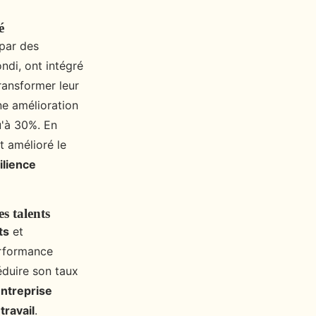
é
 par des
ndi, ont intégré
ransformer leur
une amélioration
u'à 30%. En
nt amélioré le
ilience
s talents
ts
et
erformance
réduire son taux
entreprise
ravail
.