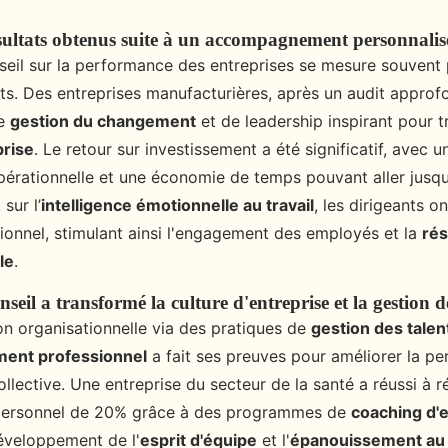
sultats obtenus suite à un accompagnement personnalis
seil sur la performance des entreprises se mesure souvent
ts. Des entreprises manufacturières, après un audit approfo
de
gestion du changement
et de leadership inspirant pour t
prise
. Le retour sur investissement a été significatif, avec 
 opérationnelle et une économie de temps pouvant aller jusq
sur l’
intelligence émotionnelle au travail
, les dirigeants o
tionnel, stimulant ainsi l'engagement des employés et la
rés
le
.
eil a transformé la culture d'entreprise et la gestion de
on organisationnelle via des pratiques de
gestion des talen
ent professionnel
a fait ses preuves pour améliorer la p
collective. Une entreprise du secteur de la santé a réussi à 
 personnel de 20% grâce à des programmes de
coaching d'
développement de l'
esprit d'équipe
et l'
épanouissement au t