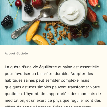
Accueil
›
Société
SOCIÉTÉ
Blog bien-être : 5 astuces pour
La quête d'une vie équilibrée et saine est essentielle
pour favoriser un bien-être durable. Adopter des
une vie équilibrée et saine
habitudes saines peut sembler complexe, mais
quelques astuces simples peuvent transformer votre
admin
•
15 octobre 2024
•
2 min de lecture
quotidien. L'hydratation appropriée, des moments de
méditation, et un exercice physique régulier sont des