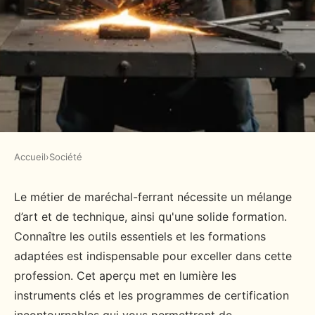
Accueil
›
Société
SOCIÉTÉ
Marechal ferrant : découvrez les
Le métier de maréchal-ferrant nécessite un mélange
d’art et de technique, ainsi qu'une solide formation.
outils et formations
Connaître les outils essentiels et les formations
incontournables
adaptées est indispensable pour exceller dans cette
profession. Cet aperçu met en lumière les
admin
•
14 janvier 2025
•
4 min de lecture
instruments clés et les programmes de certification