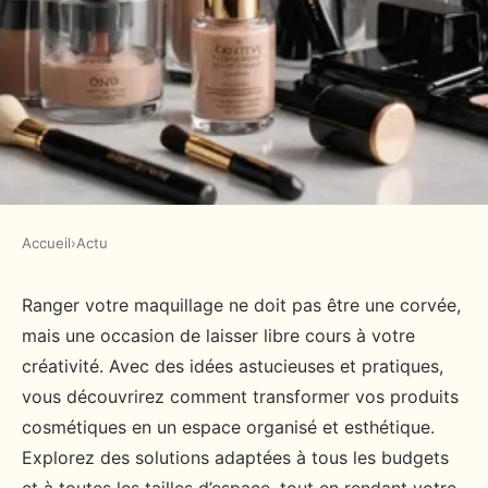
Accueil
›
Actu
ACTU
Idées créatives pour un
Ranger votre maquillage ne doit pas être une corvée,
mais une occasion de laisser libre cours à votre
rangement maquillage efficace
créativité. Avec des idées astucieuses et pratiques,
vous découvrirez comment transformer vos produits
admin
•
14 janvier 2025
•
3 min de lecture
cosmétiques en un espace organisé et esthétique.
Explorez des solutions adaptées à tous les budgets