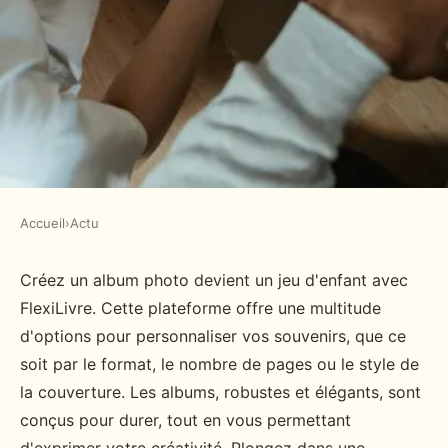
Accueil
›
Actu
ACTU
Créez votre album photo
Créez un album photo devient un jeu d'enfant avec
FlexiLivre. Cette plateforme offre une multitude
rapidement avec flexilivre et
d'options pour personnaliser vos souvenirs, que ce
savourez vos souvenirs
soit par le format, le nombre de pages ou le style de
la couverture. Les albums, robustes et élégants, sont
admin
•
18 janvier 2025
•
5 min de lecture
conçus pour durer, tout en vous permettant