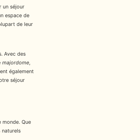
r un séjour
 un espace de
lupart de leur
s. Avec des
e
majordome
,
rent également
otre séjour
le monde. Que
s naturels