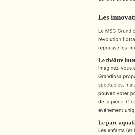
admin
•
14 février 2025
•
7 min de lecture
Les innova
Le MSC Grandiosa
révolution flott
repousse les lim
Le théâtre inte
Imaginez-vous a
Grandiosa prop
spectacles, mai
pouvez voter po
de la pièce. C'
événement uniq
Le parc aquat
Les enfants (et 