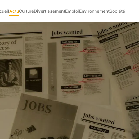
cueil
Actu
Culture
Divertissement
Emploi
Environnement
Société