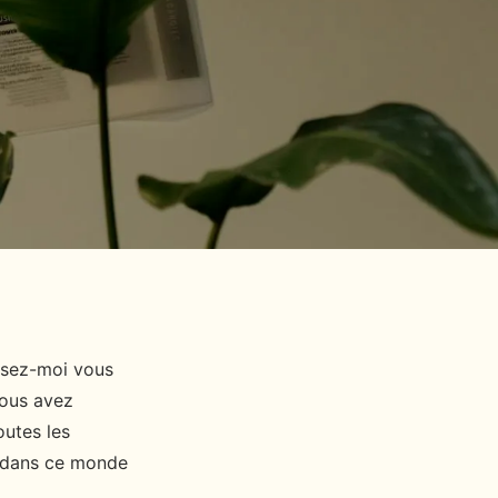
issez-moi vous
Vous avez
outes les
e dans ce monde