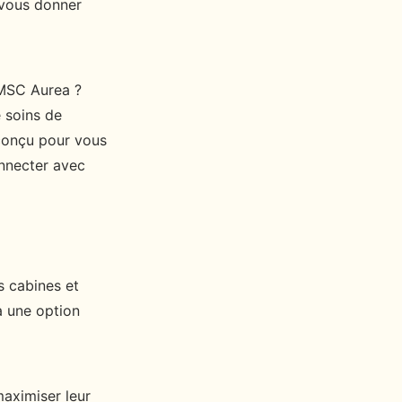
 vous donner
 MSC Aurea ?
 soins de
 conçu pour vous
onnecter avec
s cabines et
a une option
maximiser leur