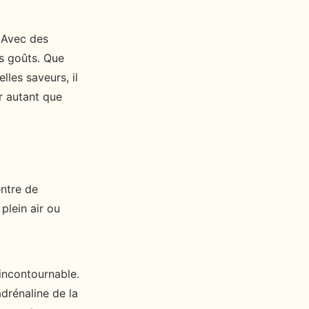
 Avec des
os goûts. Que
les saveurs, il
r autant que
entre de
plein air ou
 incontournable.
drénaline de la