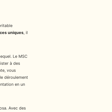
ritable
ces uniques
, il
lequel. Le MSC
ster à des
nte, vous
 le déroulement
ntation en un
sa. Avec des