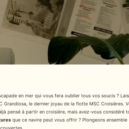
les aventures à bord
scapade en mer qui vous fera oublier tous vos soucis ? La
C Grandiosa, le dernier joyau de la flotte MSC Croisières. 
jà pensé à partir en croisière, mais avez-vous considéré t
tures
que ce navire peut vous offrir ? Plongeons ensembl
écouvertes.