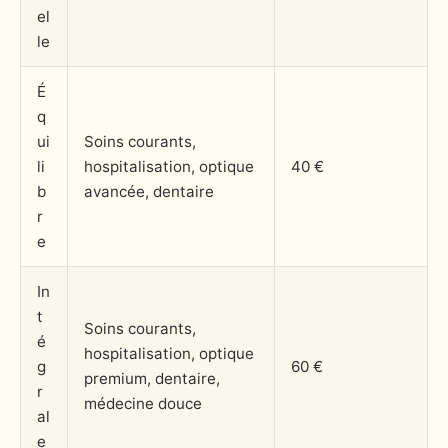
el
le
É
q
ui
Soins courants,
li
hospitalisation, optique
40 €
b
avancée, dentaire
r
e
In
t
Soins courants,
é
hospitalisation, optique
g
60 €
premium, dentaire,
r
médecine douce
al
e