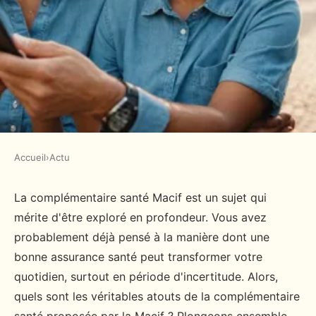
Accueil
›
Actu
ACTU
Découvrez les atouts de la
La complémentaire santé Macif est un sujet qui
mérite d'être exploré en profondeur. Vous avez
complémentaire santé macif
probablement déjà pensé à la manière dont une
bonne assurance santé peut transformer votre
admin
•
23 janvier 2025
•
9 min de lecture
quotidien, surtout en période d'incertitude. Alors,
quels sont les véritables atouts de la complémentaire