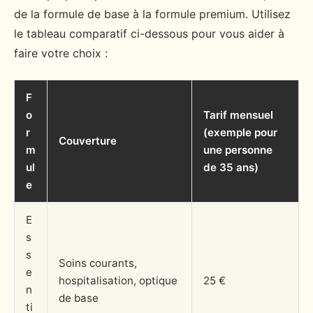
de la formule de base à la formule premium. Utilisez
le tableau comparatif ci-dessous pour vous aider à
faire votre choix :
F
o
Tarif mensuel
r
(exemple pour
Couverture
m
une personne
ul
de 35 ans)
e
E
s
s
Soins courants,
e
hospitalisation, optique
25 €
n
de base
ti