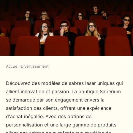
Accueil
›
Divertissement
DIVERTISSEMENT
Découvrez la boutique de sabre
Découvrez des modèles de sabres laser uniques qui
allient innovation et passion. La boutique Saberium
laser pour des modèles uniques
se démarque par son engagement envers la
satisfaction des clients, offrant une expérience
admin
•
17 octobre 2024
•
4 min de lecture
d'achat inégalée. Avec des options de
personnalisation et une large gamme de produits