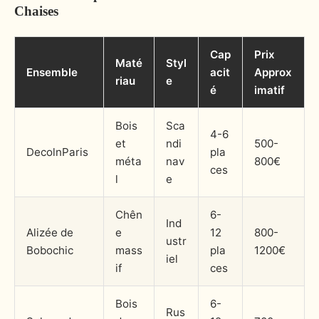
Chaises
Cap
Prix
Maté
Styl
Ensemble
acit
Approx
riau
e
é
imatif
Bois
Sca
4-6
et
ndi
500-
DecolnParis
pla
méta
nav
800€
ces
l
e
Chên
6-
Ind
Alizée de
e
12
800-
ustr
Bobochic
mass
pla
1200€
iel
if
ces
Bois
6-
Rus